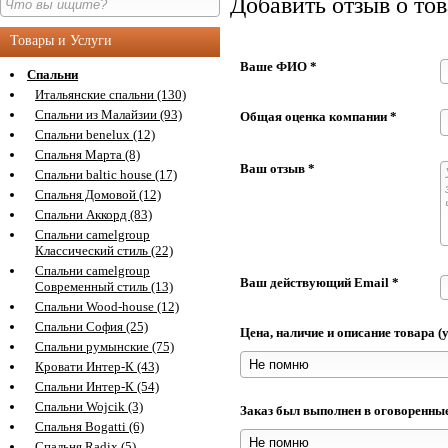
Добавить отзыв о тов
Товары и Услуги
Ваше ФИО *
Спальни
Итальянские спальни (130)
Спальни из Малайзии (93)
Общая оценка компании *
Спальни benelux (12)
Спальня Марта (8)
Ваш отзыв *
Спальни baltic house (17)
Спальня Домовой (12)
Спальни Аккорд (83)
Спальни camelgroup
Классический стиль (22)
Спальни camelgroup
Ваш действующий Email *
Современный стиль (13)
Спальни Wood-house (12)
Спальни София (25)
Цена, наличие и описание товара 
Спальни румынские (75)
Кровати Интер-К (43)
Спальни Интер-К (54)
Спальни Wojcik (3)
Заказ был выполнен в оговоренны
Спальня Bogatti (6)
Спальня Radix (5)