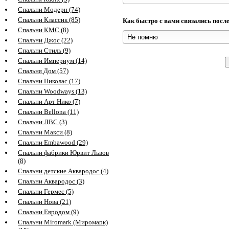
Спальни Модерн (74)
Спальни Классик (85)
Как быстро с вами связались посл
Спальни КМС (8)
Спальни Джос (22)
Спальни Стиль (9)
Спальни Империум (14)
Спальня Дом (57)
Спальни Николас (17)
Спальни Woodways (13)
Спальни Арт Нико (7)
Спальни Bellona (11)
Спальни ЛВС (3)
Спальни Макси (8)
Спальни Embawood (29)
Спальни фабрики Юрвит Львов
(8)
Спальни детские Аквародос (4)
Спальни Аквародос (3)
Спальни Гермес (5)
Спальни Нова (21)
Спальни Евродом (9)
Спальни Miromark (Миромарк)