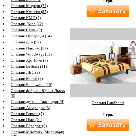
1
грн.
Спальни Модерн (74)
Спальни Классик (85)
Спальни КМС (8)
Спальни Джос (22)
Спальни Стиль (9)
Спальни Империум (14)
Спальня Дом (57)
Спальни Николас (17)
Спальни Woodways (13)
Спальни Арт Нико (7)
Спальни Bellona (11)
Спальни ЛВС (3)
Спальни Макси (8)
Спальни Embawood (29)
Спальни фабрики Юрвит Львов
(8)
Спальни детские Аквародос (4)
Спальня Landbond
Спальни Аквародос (3)
Спальни Гермес (5)
1
грн.
Спальни Нова (21)
Спальни Евродом (9)
Спальни Miromark (Миромарк)