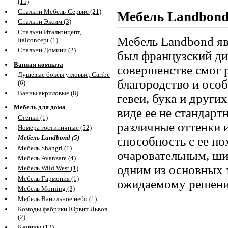
(15)
Спальни Мебель-Сервис (21)
Мебель Landbon
Спальни Эксим (3)
Спальни Италконцепт,
Мебель Landbond явл
Italconcept (1)
Спальни Домини (2)
был французский ди
Ванная комната
совершенстве смог 
Душевые боксы угловые, Caribe
благородство и особ
(6)
Ванны акриловые (8)
гевеи, бука и други
Мебель для дома
виде ее не стандарт
Стенки (1)
различные оттенки 
Номера гостиничные (52)
Мебель Landbond (5)
способность с ее п
Мебель Shangri (1)
очаровательным, ши
Мебель Avanzare (4)
одним из основных 
Мебель Wild West (1)
Мебель Гармония (1)
ожидаемому решен
Мебель Morning (3)
Мебель Ванильное небо (1)
Комоды фабрики Юрвит Львов
(2)
Камины (12)