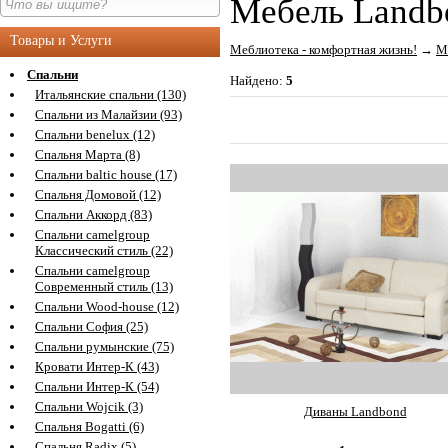
Мебель Landb
Товары и Услуги
Меблиотека - комфортная жизнь!
→
М
Спальни
Найдено:
5
Итальянские спальни (130)
Спальни из Малайзии (93)
Спальни benelux (12)
Спальня Марта (8)
Спальни baltic house (17)
Спальня Домовой (12)
Спальни Аккорд (83)
Спальни camelgroup
Классический стиль (22)
Спальни camelgroup
Современный стиль (13)
Спальни Wood-house (12)
Спальни София (25)
Спальни румынские (75)
Кровати Интер-К (43)
Спальни Интер-К (54)
Спальни Wojcik (3)
Диваны Landbond
Спальня Bogatti (6)
Спальня Radix (5)