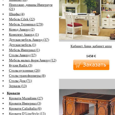
Прихожие, диваны Империум
(21)
Шкафы (4)
Мебель Cilek (22)
Мебель Терминал (279)
Комод Аккорд (2)
Комплект Аккорд (1)
Детская мебель Аккорд (37)
Детская мебель (1)
Кабинет Анна, кабинет anna
Мебель Империал (1)
Столы Аккорд (37)
1450
€
Мебель малых форм Аккорд (12)
Кухни Radix (3)
Столы кухонные (26)
Столы трансформеры (8)
Столы Дом (71)
Зеркала (13)
Кровати
Кровати Малайзии (27)
Кровати Империал (3)
Кровати CaliaItalia (6)
Кровати D`LineStyle (15)