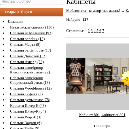
Кабинеты
Меблиотека - комфортная жизнь!
→
К
Товары и Услуги
Найдено:
127
Спальни
Итальянские спальни (130)
Страницы:
1
2
3
4
5
6
7
Спальни из Малайзии (93)
Спальни benelux (12)
Спальня Марта (8)
Спальни baltic house (17)
Спальня Домовой (12)
Спальни Аккорд (83)
Спальни camelgroup
Классический стиль (22)
Спальни camelgroup
-
Современный стиль (13)
Спальни Wood-house (12)
Спальни София (25)
Спальни румынские (75)
Кровати Интер-К (43)
Спальни Интер-К (54)
Кабинет 801, кабинет cf-801
Спальни Wojcik (3)
Спальня Bogatti (6)
13000
грн.
Спальня Radix (5)