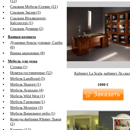
(15)
Спальни Мебель-Сервис (21)
Спальни Эксим (3)
Спальни Италконцепт,
Italconcept (1)
Спальни Домини (2)
Ванная комната
Душевые боксы угловые, Caribe
(6)
Ванны акриловые (8)
Мебель для дома
Стенки (1)
Номера гостиничные (52)
Кабинет La Scala, кабинет Ла ска
Мебель Landbond (5)
Мебель Shangri (1)
1000
€
Мебель Avanzare (4)
Мебель Wild West (1)
Мебель Гармония (1)
Мебель Morning (3)
Мебель Ванильное небо (1)
Комоды фабрики Юрвит Львов
(2)
Камины (12)