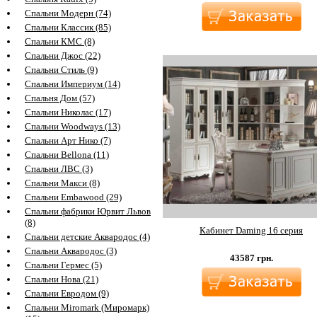
Спальни Модерн (74)
Спальни Классик (85)
Спальни КМС (8)
Спальни Джос (22)
Спальни Стиль (9)
Спальни Империум (14)
Спальня Дом (57)
Спальни Николас (17)
Спальни Woodways (13)
Спальни Арт Нико (7)
Спальни Bellona (11)
Спальни ЛВС (3)
Спальни Макси (8)
Спальни Embawood (29)
Спальни фабрики Юрвит Львов
(8)
Кабинет Daming 16 серия
Спальни детские Аквародос (4)
Спальни Аквародос (3)
43587
грн.
Спальни Гермес (5)
Спальни Нова (21)
Спальни Евродом (9)
Спальни Miromark (Миромарк)