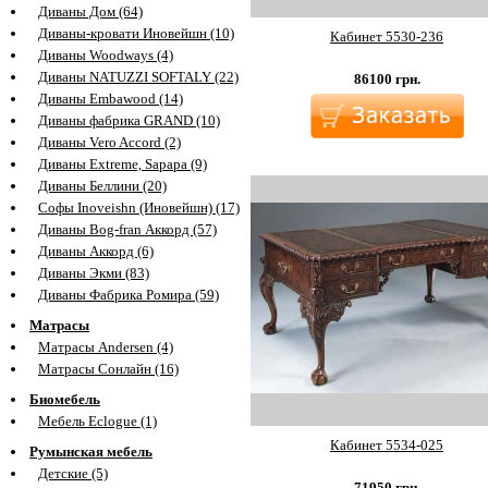
Диваны Дом (64)
Диваны-кровати Иновейшн (10)
Кабинет 5530-236
Диваны Woodways (4)
Диваны NATUZZI SOFTALY (22)
86100
грн.
Диваны Embawood (14)
Диваны фабрика GRAND (10)
Диваны Vero Accord (2)
Диваны Extreme, Sapapa (9)
Диваны Беллини (20)
Софы Inoveishn (Иновейшн) (17)
Диваны Bog-fran Аккорд (57)
Диваны Аккорд (6)
Диваны Экми (83)
Диваны Фабрика Ромира (59)
Матрасы
Матрасы Andersen (4)
Матрасы Сонлайн (16)
Биомебель
Мебель Eclogue (1)
Кабинет 5534-025
Румынская мебель
Детские (5)
71950
грн.