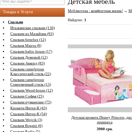
Детская мебель
Меблиотека - комфортная жизнь!
→
М
Товары и Услуги
Найдено:
1
Спальни
Итальянские спальни (130)
Спальни из Малайзии (93)
Спальни benelux (12)
Спальня Марта (8)
Спальни baltic house (17)
Спальня Домовой (12)
Спальни Аккорд (83)
Спальни camelgroup
Классический стиль (22)
Спальни camelgroup
Современный стиль (13)
Спальни Wood-house (12)
Спальни София (25)
Спальни румынские (75)
Кровати Интер-К (43)
Спальни Интер-К (54)
Детская кровать Disney Princess, ди
Спальни Wojcik (3)
принцеса
Спальня Bogatti (6)
3900
грн.
Спальня Radix (5)