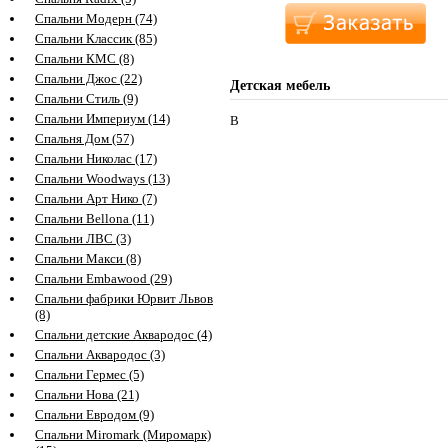
Спальни Модерн (74)
Спальни Классик (85)
Спальни КМС (8)
Спальни Джос (22)
Детская мебель
Спальни Стиль (9)
Спальни Империум (14)
В
Спальня Дом (57)
Спальни Николас (17)
Спальни Woodways (13)
Спальни Арт Нико (7)
Спальни Bellona (11)
Спальни ЛВС (3)
Спальни Макси (8)
Спальни Embawood (29)
Спальни фабрики Юрвит Львов
(8)
Спальни детские Аквародос (4)
Спальни Аквародос (3)
Спальни Гермес (5)
Спальни Нова (21)
Спальни Евродом (9)
Спальни Miromark (Миромарк)