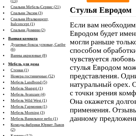
(15)
Спальни Мебель-Сервис (21)
Стулья Евродом
Спальни Эксим (3)
Спальни Италконцепт,
Если вам необходим
Italconcept (1)
Спальни Домини (2)
Евродом будет имен
Ванная комната
могли раньше тольк
Душевые боксы угловые, Caribe
способом обработки
(6)
Ванны акриловые (8)
чувствуется любовь 
Мебель для дома
стулья Евродом мож
Стенки (1)
представления. Одн
Номера гостиничные (52)
Мебель Landbond (5)
натуральный орех. О
Мебель Shangri (1)
с точки зрения комф
Мебель Avanzare (4)
Она окажется долго
Мебель Wild West (1)
Мебель Гармония (1)
применения. Отзывы
Мебель Morning (3)
данному предложен
Мебель Ванильное небо (1)
Комоды фабрики Юрвит Львов
(2)
Камины (12)