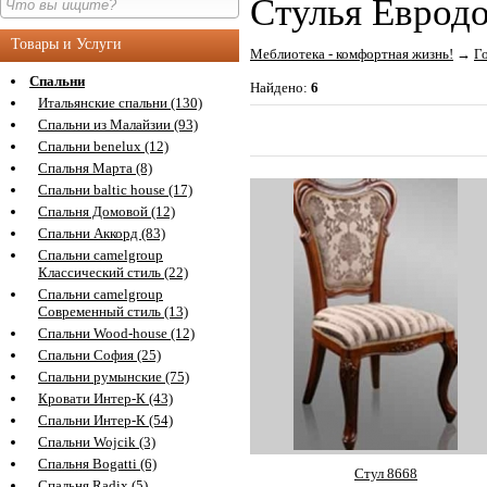
Стулья Еврод
Товары и Услуги
Меблиотека - комфортная жизнь!
→
Г
Спальни
Найдено:
6
Итальянские спальни (130)
Спальни из Малайзии (93)
Спальни benelux (12)
Спальня Марта (8)
Спальни baltic house (17)
Спальня Домовой (12)
Спальни Аккорд (83)
Спальни camelgroup
Классический стиль (22)
Спальни camelgroup
Современный стиль (13)
Спальни Wood-house (12)
Спальни София (25)
Спальни румынские (75)
Кровати Интер-К (43)
Спальни Интер-К (54)
Спальни Wojcik (3)
Спальня Bogatti (6)
Стул 8668
Спальня Radix (5)