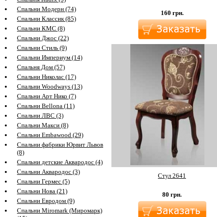
Спальни Модерн (74)
160
грн.
Спальни Классик (85)
Спальни КМС (8)
Спальни Джос (22)
Спальни Стиль (9)
Спальни Империум (14)
Спальня Дом (57)
Спальни Николас (17)
Спальни Woodways (13)
Спальни Арт Нико (7)
Спальни Bellona (11)
Спальни ЛВС (3)
Спальни Макси (8)
Спальни Embawood (29)
Спальни фабрики Юрвит Львов
(8)
Спальни детские Аквародос (4)
Спальни Аквародос (3)
Стул 2641
Спальни Гермес (5)
Спальни Нова (21)
80
грн.
Спальни Евродом (9)
Спальни Miromark (Миромарк)