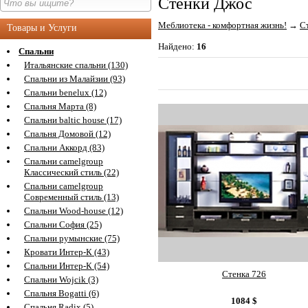
Стенки Джос
Меблиотека - комфортная жизнь!
→
С
Товары и Услуги
Найдено:
16
Спальни
Итальянские спальни (130)
Спальни из Малайзии (93)
Спальни benelux (12)
Спальня Марта (8)
Спальни baltic house (17)
Спальня Домовой (12)
Спальни Аккорд (83)
Спальни camelgroup
Классический стиль (22)
Спальни camelgroup
Современный стиль (13)
Спальни Wood-house (12)
Спальни София (25)
Спальни румынские (75)
Кровати Интер-К (43)
Спальни Интер-К (54)
Стенка 726
Спальни Wojcik (3)
Спальня Bogatti (6)
1084
$
Спальня Radix (5)