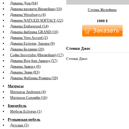
Диваны Дом (64)
Диваны-кровати Иновейшн (10)
Стенка Жозефина
Диваны Woodways (4)
Диваны NATUZZI SOFTALY (22)
1000
$
Диваны Embawood (14)
Диваны фабрика GRAND (10)
Диваны Vero Accord (2)
Диваны Extreme, Sapapa (9)
Стенки Джос
Диваны Беллини (20)
Софы Inoveishn (Иновейшн) (17)
Стенки Джос
Диваны Bog-fran Аккорд (57)
Диваны Аккорд (6)
Диваны Экми (83)
Диваны Фабрика Ромира (59)
Матрасы
Матрасы Andersen (4)
Матрасы Сонлайн (16)
Биомебель
Мебель Eclogue (1)
Румынская мебель
Детские (5)