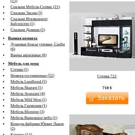
(15)
Спальни Мебель-Сервис (21)
Спальни Эксим (3)
Спальни Италконцепт,
Italconcept (1)
Спальни Домини (2)
Ванная комната
Душевые боксы угловые, Caribe
(6)
Ванны акриловые (8)
Мебель для дома
Стенки (1)
Номера гостиничные (52)
Стенка 722
Мебель Landbond (5)
Мебель Shangri (1)
710
$
Мебель Avanzare (4)
Мебель Wild West (1)
Мебель Гармония (1)
Мебель Morning (3)
Мебель Ванильное небо (1)
Комоды фабрики Юрвит Львов
(2)
Камины (12)