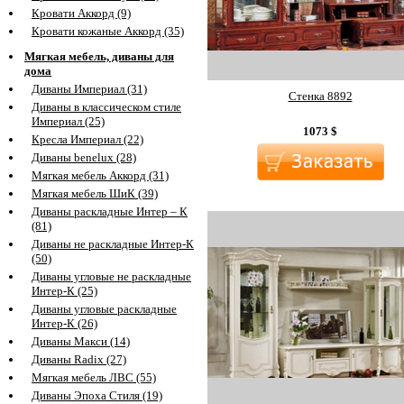
Кровати Аккорд (9)
Кровати кожаные Аккорд (35)
Мягкая мебель, диваны для
дома
Диваны Империал (31)
Стенка 8892
Диваны в классическом стиле
Империал (25)
1073
$
Кресла Империал (22)
Диваны benelux (28)
Мягкая мебель Аккорд (31)
Мягкая мебель ШиК (39)
Диваны раскладные Интер – К
(81)
Диваны не раскладные Интер-К
(50)
Диваны угловые не раскладные
Интер-К (25)
Диваны угловые раскладные
Интер-К (26)
Диваны Макси (14)
Диваны Radix (27)
Мягкая мебель ЛВС (55)
Диваны Эпоха Стиля (19)