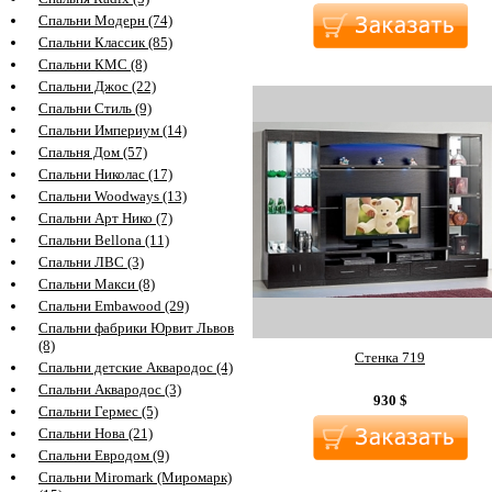
Спальни Модерн (74)
Спальни Классик (85)
Спальни КМС (8)
Спальни Джос (22)
Спальни Стиль (9)
Спальни Империум (14)
Спальня Дом (57)
Спальни Николас (17)
Спальни Woodways (13)
Спальни Арт Нико (7)
Спальни Bellona (11)
Спальни ЛВС (3)
Спальни Макси (8)
Спальни Embawood (29)
Спальни фабрики Юрвит Львов
(8)
Стенка 719
Спальни детские Аквародос (4)
Спальни Аквародос (3)
930
$
Спальни Гермес (5)
Спальни Нова (21)
Спальни Евродом (9)
Спальни Miromark (Миромарк)