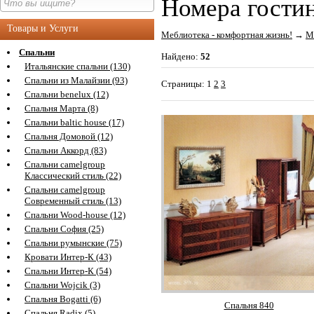
Номера гости
Товары и Услуги
Меблиотека - комфортная жизнь!
→
М
Спальни
Найдено:
52
Итальянские спальни (130)
Спальни из Малайзии (93)
Страницы:
1
2
3
Спальни benelux (12)
Спальня Марта (8)
Спальни baltic house (17)
Спальня Домовой (12)
Спальни Аккорд (83)
Спальни camelgroup
Классический стиль (22)
Спальни camelgroup
Современный стиль (13)
Спальни Wood-house (12)
Спальни София (25)
Спальни румынские (75)
Кровати Интер-К (43)
Спальни Интер-К (54)
Спальни Wojcik (3)
Спальня Bogatti (6)
Спальня 840
Спальня Radix (5)