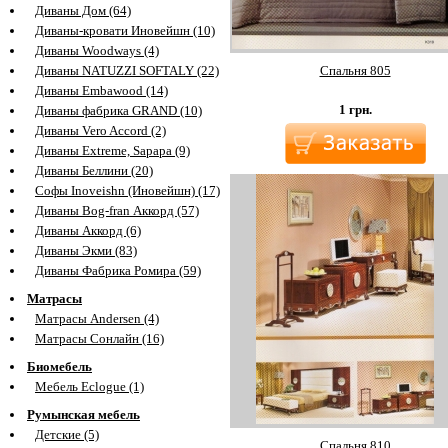
Диваны Дом (64)
Диваны-кровати Иновейшн (10)
Диваны Woodways (4)
Спальня 805
Диваны NATUZZI SOFTALY (22)
Диваны Embawood (14)
1
грн.
Диваны фабрика GRAND (10)
Диваны Vero Accord (2)
Диваны Extreme, Sapapa (9)
Диваны Беллини (20)
Софы Inoveishn (Иновейшн) (17)
Диваны Bog-fran Аккорд (57)
Диваны Аккорд (6)
Диваны Экми (83)
Диваны Фабрика Ромира (59)
Матрасы
Матрасы Andersen (4)
Матрасы Сонлайн (16)
Биомебель
Мебель Eclogue (1)
Румынская мебель
Детские (5)
Спальня 810