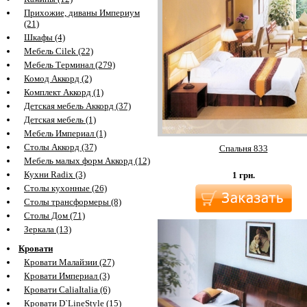
Прихожие, диваны Империум
(21)
Шкафы (4)
Мебель Cilek (22)
Мебель Терминал (279)
Комод Аккорд (2)
Комплект Аккорд (1)
Детская мебель Аккорд (37)
Детская мебель (1)
Мебель Империал (1)
Столы Аккорд (37)
Спальня 833
Мебель малых форм Аккорд (12)
Кухни Radix (3)
1
грн.
Столы кухонные (26)
Столы трансформеры (8)
Столы Дом (71)
Зеркала (13)
Кровати
Кровати Малайзии (27)
Кровати Империал (3)
Кровати CaliaItalia (6)
Кровати D`LineStyle (15)