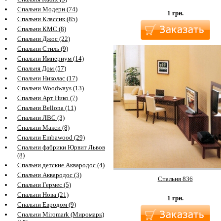
Спальни Модерн (74)
1
грн.
Спальни Классик (85)
Спальни КМС (8)
Спальни Джос (22)
Спальни Стиль (9)
Спальни Империум (14)
Спальня Дом (57)
Спальни Николас (17)
Спальни Woodways (13)
Спальни Арт Нико (7)
Спальни Bellona (11)
Спальни ЛВС (3)
Спальни Макси (8)
Спальни Embawood (29)
Спальни фабрики Юрвит Львов
(8)
Спальни детские Аквародос (4)
Спальни Аквародос (3)
Спальня 836
Спальни Гермес (5)
Спальни Нова (21)
1
грн.
Спальни Евродом (9)
Спальни Miromark (Миромарк)