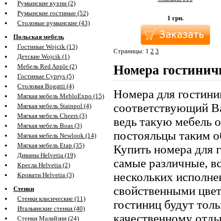
Румынские кухни (2)
Румынские гостиные (52)
1
грн.
Столовые румынские (43)
Польская мебель
Гостиные Wojcik (13)
Страницы:
1
2
3
Детские Wojcik (1)
Номера гостини
Мебель Red Apple (2)
Гостиные Cyprys (5)
Столовая Bogatti (4)
Номера для гостиниц
Мягкая мебель MebloExpo (15)
соответствующий Ва
Мягкая мебель Stainpol (4)
Мягкая мебель Cheers (3)
ведь такую мебель о
Мягкая мебель Boas (3)
постояльцы таким о
Мягкая мебель Newlook (14)
Мягкая мебель Etap (35)
Купить номера для 
Диваны Helvetia (19)
самые различные, в
Кресла Helvetia (2)
нескольких исполне
Кровати Helvetia (3)
свойственными цве
Стенки
Стенки класические (11)
гостиниц будут тол
Итальянские стенки (40)
качественному отды
Стенки Малайзии (24)