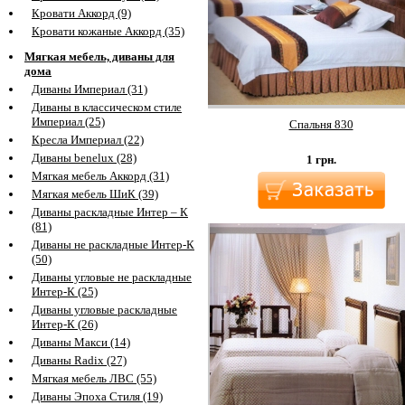
Кровати Аккорд (9)
Кровати кожаные Аккорд (35)
Мягкая мебель, диваны для
дома
Диваны Империал (31)
Диваны в классическом стиле
Империал (25)
Спальня 830
Кресла Империал (22)
Диваны benelux (28)
1
грн.
Мягкая мебель Аккорд (31)
Мягкая мебель ШиК (39)
Диваны раскладные Интер – К
(81)
Диваны не раскладные Интер-К
(50)
Диваны угловые не раскладные
Интер-К (25)
Диваны угловые раскладные
Интер-К (26)
Диваны Макси (14)
Диваны Radix (27)
Мягкая мебель ЛВС (55)
Диваны Эпоха Стиля (19)