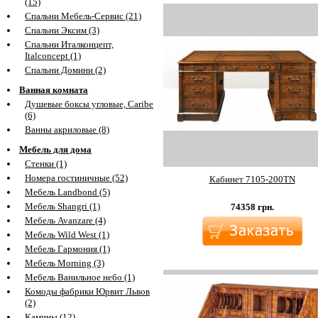
(15)
Спальни Мебель-Сервис (21)
Спальни Эксим (3)
Спальни Италконцепт,
Italconcept (1)
Спальни Домини (2)
Ванная комната
Душевые боксы угловые, Caribe
(6)
Ванны акриловые (8)
Мебель для дома
Стенки (1)
Номера гостиничные (52)
Кабинет 7105-200TN
Мебель Landbond (5)
Мебель Shangri (1)
74358
грн.
Мебель Avanzare (4)
Мебель Wild West (1)
Мебель Гармония (1)
Мебель Morning (3)
Мебель Ванильное небо (1)
Комоды фабрики Юрвит Львов
(2)
Камины (12)