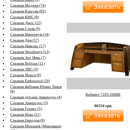
Спальни Модерн (74)
Спальни Классик (85)
Спальни КМС (8)
Спальни Джос (22)
Спальни Стиль (9)
Спальни Империум (14)
Спальня Дом (57)
Спальни Николас (17)
Спальни Woodways (13)
Спальни Арт Нико (7)
Спальни Bellona (11)
Спальни ЛВС (3)
Спальни Макси (8)
Спальни Embawood (29)
Спальни фабрики Юрвит Львов
(8)
Кабинет 7105-206BE
Спальни детские Аквародос (4)
Спальни Аквародос (3)
96354
грн.
Спальни Гермес (5)
Спальни Нова (21)
Спальни Евродом (9)
Спальни Miromark (Миромарк)