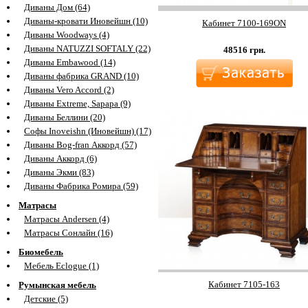
Диваны Дом (64)
Диваны-кровати Иновейшн (10)
Кабинет 7100-169ON
Диваны Woodways (4)
Диваны NATUZZI SOFTALY (22)
48516
грн.
Диваны Embawood (14)
Диваны фабрика GRAND (10)
Диваны Vero Accord (2)
Диваны Extreme, Sapapa (9)
Диваны Беллини (20)
Софы Inoveishn (Иновейшн) (17)
Диваны Bog-fran Аккорд (57)
Диваны Аккорд (6)
Диваны Экми (83)
Диваны Фабрика Ромира (59)
Матрасы
Матрасы Andersen (4)
Матрасы Сонлайн (16)
Биомебель
Мебель Eclogue (1)
Кабинет 7105-163
Румынская мебель
Детские (5)