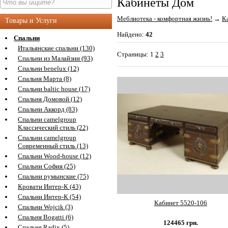
Кабинеты Дом
Меблиотека - комфортная жизнь!
→
К
Товары и Услуги
Найдено:
42
Спальни
Итальянские спальни (130)
Страницы:
1
2
3
Спальни из Малайзии (93)
Спальни benelux (12)
Спальня Марта (8)
Спальни baltic house (17)
Спальня Домовой (12)
Спальни Аккорд (83)
Спальни camelgroup
Классический стиль (22)
Спальни camelgroup
Современный стиль (13)
Спальни Wood-house (12)
Спальни София (25)
Спальни румынские (75)
Кровати Интер-К (43)
Спальни Интер-К (54)
Кабинет 5520-106
Спальни Wojcik (3)
Спальня Bogatti (6)
124465
грн.
Спальня Radix (5)