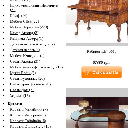
Прихожие, диваны Империум
(21)
Шкафы (4)
Мебель Cilek (22)
Мебель Терминал (279)
Комод Аккорд (2)
Комплект Аккорд (1)
Детская мебель Аккорд (37)
Детская мебель (1)
Кабинет RE71001
Мебель Империал (1)
Столы Аккорд (37)
67386
грн.
Мебель малых форм Аккорд (12)
Кухни Radix (3)
Столы кухонные (26)
Столы трансформеры (8)
Столы Дом (71)
Зеркала (13)
Кровати
Кровати Малайзии (27)
Кровати Империал (3)
Кровати CaliaItalia (6)
Кровати D`LineStyle (15)