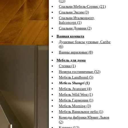
(15)
Спальни Мебель-Сервис (21)
Спальни Эксим (3)
Спальни Италконцепт,
Italconcept (1)
Спальни Домини (2)
Ванная комната
Душевые боксы угловые, Caribe
(6)
Ванны акриловые (8)
Мебель для дома
Стенки (1)
Номера гостиничные (52)
Мебель Landbond (5)
Мебель Shangri (1)
Мебель Avanzare (4)
Мебель Wild West (1)
Мебель Гармония (1)
Мебель Morning (3)
Мебель Ванильное небо (1)
Комоды фабрики Юрвит Львов
(2)
Камины (12)