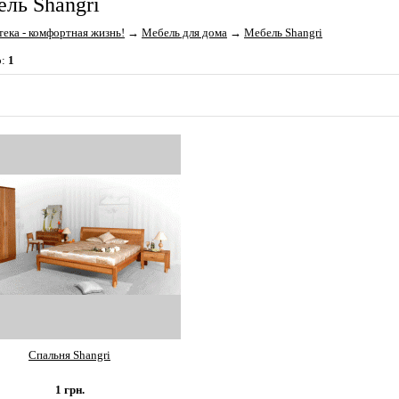
ль Shangri
ека - комфортная жизнь!
→
Мебель для дома
→
Мебель Shangri
о:
1
Спальня Shangri
1
грн.