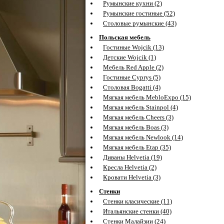
Румынские кухни (2)
Румынские гостиные (52)
Столовые румынские (43)
Польская мебель
Гостиные Wojcik (13)
Детские Wojcik (1)
Мебель Red Apple (2)
Гостиные Cyprys (5)
Столовая Bogatti (4)
Мягкая мебель MebloExpo (15)
Мягкая мебель Stainpol (4)
Мягкая мебель Cheers (3)
Мягкая мебель Boas (3)
Мягкая мебель Newlook (14)
Мягкая мебель Etap (35)
Диваны Helvetia (19)
Кресла Helvetia (2)
Кровати Helvetia (3)
Стенки
Стенки класические (11)
Итальянские стенки (40)
Стенки Малайзии (24)