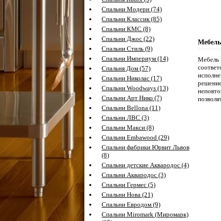
Спальни Модерн (74)
Спальни Классик (85)
Спальни КМС (8)
Спальни Джос (22)
Мебель
Спальни Стиль (9)
Спальни Империум (14)
Мебель 
соответ
Спальня Дом (57)
исполне
Спальни Николас (17)
решение
Спальни Woodways (13)
неповто
Спальни Арт Нико (7)
позволя
Спальни Bellona (11)
Спальни ЛВС (3)
Спальни Макси (8)
Спальни Embawood (29)
Спальни фабрики Юрвит Львов
(8)
Спальни детские Аквародос (4)
Спальни Аквародос (3)
Спальни Гермес (5)
Спальни Нова (21)
Спальни Евродом (9)
Спальни Miromark (Миромарк)