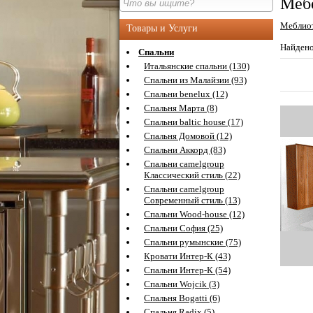
Мебе
Меблиот
Товары и Услуги
Найден
Спальни
Итальянские спальни (130)
Спальни из Малайзии (93)
Спальни benelux (12)
Спальня Марта (8)
Спальни baltic house (17)
Спальня Домовой (12)
Спальни Аккорд (83)
Спальни camelgroup
Классический стиль (22)
Спальни camelgroup
Современный стиль (13)
Спальни Wood-house (12)
Спальни София (25)
Спальни румынские (75)
Кровати Интер-К (43)
Спальни Интер-К (54)
Спальни Wojcik (3)
Спальня Bogatti (6)
Спальня Radix (5)