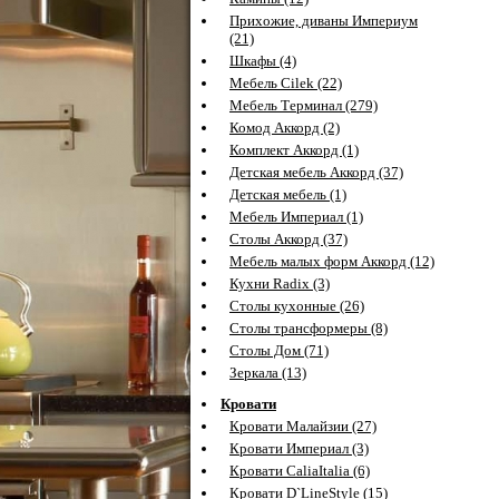
Прихожие, диваны Империум
(21)
Шкафы (4)
Мебель Cilek (22)
Мебель Терминал (279)
Комод Аккорд (2)
Комплект Аккорд (1)
Детская мебель Аккорд (37)
Детская мебель (1)
Мебель Империал (1)
Столы Аккорд (37)
Мебель малых форм Аккорд (12)
Кухни Radix (3)
Столы кухонные (26)
Столы трансформеры (8)
Столы Дом (71)
Зеркала (13)
Кровати
Кровати Малайзии (27)
Кровати Империал (3)
Кровати CaliaItalia (6)
Кровати D`LineStyle (15)