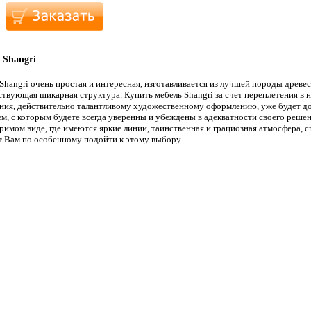
 Shangri
Shangri очень простая и интересная, изготавливается из лучшей породы древес
ствующая шикарная структура. Купить мебель Shangri за счет переплетения в 
ния, действительно талантливому художественному оформлению, уже будет д
м, с которым будете всегда уверенны и убеждены в адекватности своего решен
римом виде, где имеются яркие линии, таинственная и грациозная атмосфера, с
т Вам по особенному подойти к этому выбору.