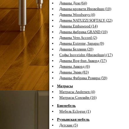
Диваны Дом (64)
Диваны-кровати Иновейшн (10)
Диваны Woodways (4)
Диваны NATUZZI SOFTALY (22)
Диваны Embawood (14)
Диваны фабрика GRAND (10)
Диваны Vero Accord (2)
Диваны Extreme, Sapapa (9)
Диваны Беллини (20)
Софы Inoveishn (Иновейшн) (17)
Диваны Bog-fran Аккорд (57)
Диваны Аккорд (6)
Диваны Экми (83)
Диваны Фабрика Ромира (59)
Матрасы
Матрасы Andersen (4)
Матрасы Сонлайн (16)
Биомебель
Мебель Eclogue (1)
Румынская мебель
Детские (5)