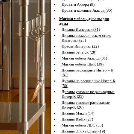
Кровати Аккорд (9)
Кровати кожаные Аккорд (35)
Мягкая мебель, диваны для
дома
Диваны Империал (31)
Диваны в классическом стиле
Империал (25)
Кресла Империал (22)
Диваны benelux (28)
Мягкая мебель Аккорд (31)
Мягкая мебель ШиК (39)
Диваны раскладные Интер – К
(81)
Диваны не раскладные Интер-К
(50)
Диваны угловые не раскладные
Интер-К (25)
Диваны угловые раскладные
Интер-К (26)
Диваны Макси (14)
Диваны Radix (27)
Мягкая мебель ЛВС (55)
Диваны Эпоха Стиля (19)