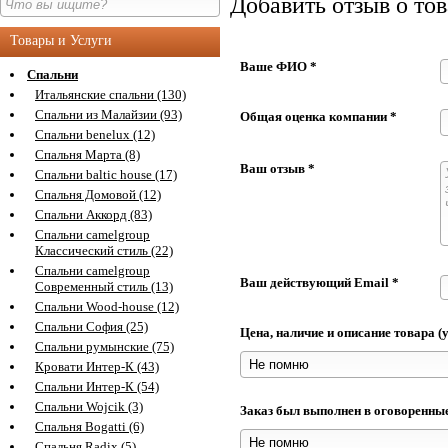
Добавить отзыв о то
Товары и Услуги
Ваше ФИО *
Спальни
Итальянские спальни (130)
Спальни из Малайзии (93)
Общая оценка компании *
Спальни benelux (12)
Спальня Марта (8)
Ваш отзыв *
Спальни baltic house (17)
Спальня Домовой (12)
Спальни Аккорд (83)
Спальни camelgroup
Классический стиль (22)
Спальни camelgroup
Ваш действующий Email *
Современный стиль (13)
Спальни Wood-house (12)
Спальни София (25)
Цена, наличие и описание товара 
Спальни румынские (75)
Кровати Интер-К (43)
Спальни Интер-К (54)
Спальни Wojcik (3)
Заказ был выполнен в оговоренны
Спальня Bogatti (6)
Спальня Radix (5)