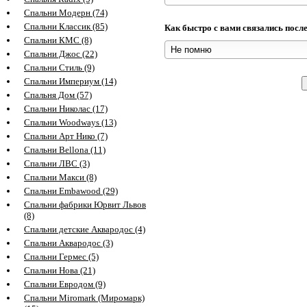
Спальни Модерн (74)
Спальни Классик (85)
Как быстро с вами связались посл
Спальни КМС (8)
Спальни Джос (22)
Спальни Стиль (9)
Спальни Империум (14)
Спальня Дом (57)
Спальни Николас (17)
Спальни Woodways (13)
Спальни Арт Нико (7)
Спальни Bellona (11)
Спальни ЛВС (3)
Спальни Макси (8)
Спальни Embawood (29)
Спальни фабрики Юрвит Львов
(8)
Спальни детские Аквародос (4)
Спальни Аквародос (3)
Спальни Гермес (5)
Спальни Нова (21)
Спальни Евродом (9)
Спальни Miromark (Миромарк)