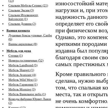
(15)
износостойкий мате
Спальни Мебель-Сервис (21)
нагрузки и, при это
Спальни Эксим (3)
Спальни Италконцепт,
надежность данного
Italconcept (1)
определяет его свой
Спальни Домини (2)
при физическом воз
Ванная комната
Душевые боксы угловые, Caribe
Однако, это компен
(6)
крепкими породами 
Ванны акриловые (8)
издавна был популя
Мебель для дома
Стенки (1)
благодаря своим св
Номера гостиничные (52)
самых престижных м
Мебель Landbond (5)
Мебель Shangri (1)
Кроме правильного п
Мебель Avanzare (4)
сделана, нужно выбр
Мебель Wild West (1)
Мебель Гармония (1)
том, что спальная к
Мебель Morning (3)
места, так и открыт
Мебель Ванильное небо (1)
Комоды фабрики Юрвит Львов
не очень комфортно.
(2)
помещении и измери
Камины (12)