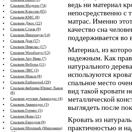
ведь ни материал кр
Спальни Модерн (74)
непосредственно с т
Спальни Классик (85)
Спальни КМС (8)
матрас. Именно это
Спальни Джос (22)
качество сна челове
Спальни Стиль (9)
Спальни Империум (14)
поддерживается во в
Спальня Дом (57)
Спальни Николас (17)
Материал, из которо
Спальни Woodways (13)
надежным. Как прав
Спальни Арт Нико (7)
Спальни Bellona (11)
натурального дерева
Спальни ЛВС (3)
используются кроват
Спальни Макси (8)
спальное место оче
Спальни Embawood (29)
Спальни фабрики Юрвит Львов
вид такой кровати н
(8)
металлической конст
Спальни детские Аквародос (4)
Спальни Аквародос (3)
выглядеть после по
Спальни Гермес (5)
Спальни Нова (21)
Кровать из натураль
Спальни Евродом (9)
практичностью и над
Спальни Miromark (Миромарк)