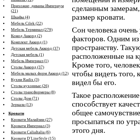
Прихожие, диваны Империум
сделанным замерам,
(21)
размер кровати.
Шкафы (4)
Мебель Cilek (22)
Сон человека очень
Мебель Терминал (279)
Комод Аккорд (2)
факторов. Одним из
Комплект Аккорд (1)
пространству. Такую
Детская мебель Аккорд (37)
расположенные на кр
Детская мебель (1)
Мебель Империал (1)
Кроме того, человек
Столы Аккорд (37)
чтобы видеть того, 
Мебель малых форм Аккорд (12)
Кухни Radix (3)
видел бы его.
Столы кухонные (26)
Столы трансформеры (8)
Такое расположение
Столы Дом (71)
способствует качест
Зеркала (13)
общее самочувствие
Кровати
Кровати Малайзии (27)
просыпаться по утр
Кровати Империал (3)
этого дня.
Кровати CaliaItalia (6)
Кровати D`LineStyle (15)