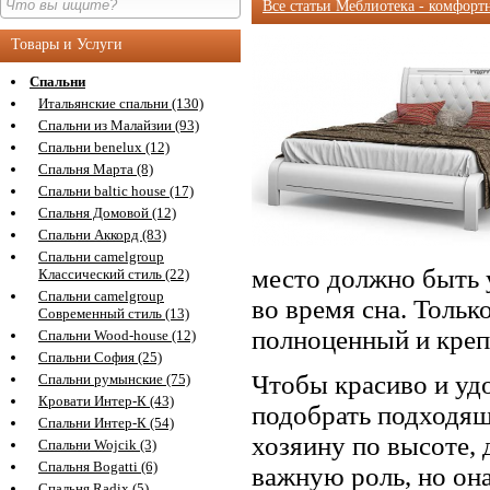
Все статьи Меблиотека - комфорт
Товары и Услуги
Спальни
Итальянские спальни (130)
Спальни из Малайзии (93)
Спальни benelux (12)
Спальня Марта (8)
Спальни baltic house (17)
Спальня Домовой (12)
Спальни Аккорд (83)
Спальни camelgroup
место должно быть 
Классический стиль (22)
Спальни camelgroup
во время сна. Толь
Современный стиль (13)
полноценный и креп
Спальни Wood-house (12)
Спальни София (25)
Чтобы красиво и уд
Спальни румынские (75)
Кровати Интер-К (43)
подобрать подходящ
Спальни Интер-К (54)
хозяину по высоте, 
Спальни Wojcik (3)
Спальня Bogatti (6)
важную роль, но она
Спальня Radix (5)